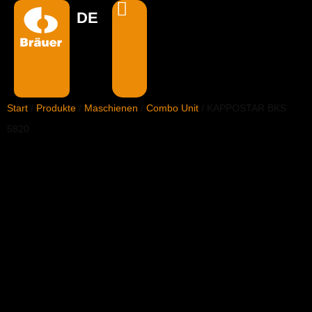
DE
EN
Start
/
Produkte
/
Maschienen
/
Combo Unit
/ KAPPOSTAR BKS
5820