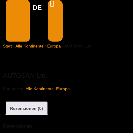
DE
EN
Start
/
Alle Kontinente
/
Europa
/ AUTOSAN Ltd.
AUTOSAN Ltd.
Kategorien:
Alle Kontinente
,
Europa
Rezensionen (0)
Rezensionen