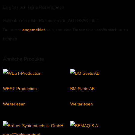
Es gibt noch keine Rezensionen.
Schreibe die erste Rezension für „AUTOSAN Ltd.“
Du musst
angemeldet
sein, um eine Rezension veröffentlichen zu
können.
Ähnliche Produkte
WEST-Production
BM Svets AB
Weiterlesen
Weiterlesen