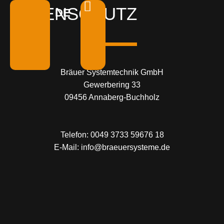
DATENSCHUTZ
DE
EN
Bräuer
Systemtechnik GmbH
Gewerbering 33
09456 Annaberg-Buchholz
Telefon:
00
49 3733 59676 18
E-Mail:
info@braeuersysteme.de