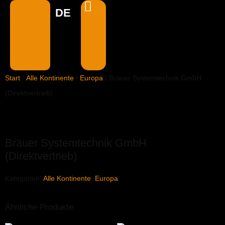
DE
EN
Start
/
Alle Kontinente
/
Europa
/ Bräuer Systemtechnik GmbH
(Direktvertrieb)
Bräuer Systemtechnik GmbH
(Direktvertrieb)
Kategorien:
Alle Kontinente
,
Europa
Ähnliche Produkte